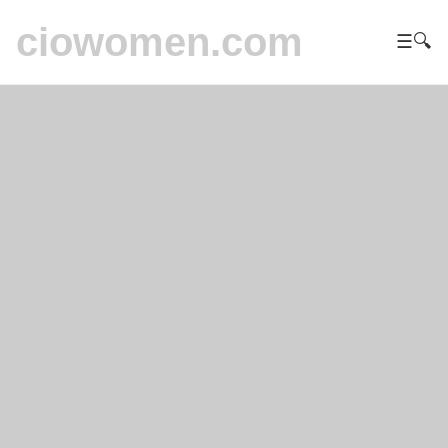
ciowomen.com
☰
🔍