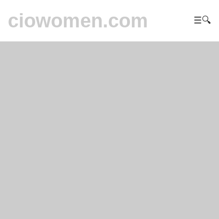
ciowomen.com
☰
🔍