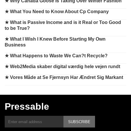
★
Why Canada Goose Is Taking Over Winter Fashion
★
What You Need to Know About Cp Company
★
What is Passive Income and is it Real or Too Good
to be True?
★
What I Wish I Knew Before Starting My Own
Business
★
What Happens to Waste We Can?t Recycle?
★
Web2Media skaber digital værdig hele vejen rundt
★
Vores Måde at Se Fjernsyn Har Ændret Sig Markant
Pressable
SUBSCRIBE