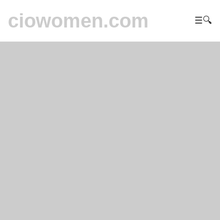
ciowomen.com
☰
🔍