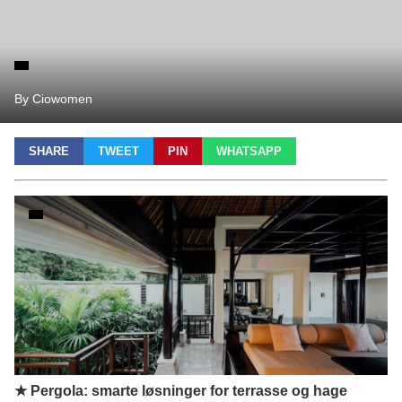
By Ciowomen
SHARE
TWEET
PIN
WHATSAPP
★ Pergola: smarte løsninger for terrasse og hage