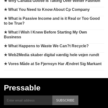
★
Why Canada Goose Is Taking Over Winter Fashion
★
What You Need to Know About Cp Company
★
What is Passive Income and is it Real or Too Good
to be True?
★
What I Wish I Knew Before Starting My Own
Business
★
What Happens to Waste We Can?t Recycle?
★
Web2Media skaber digital værdig hele vejen rundt
★
Vores Måde at Se Fjernsyn Har Ændret Sig Markant
Pressable
SUBSCRIBE