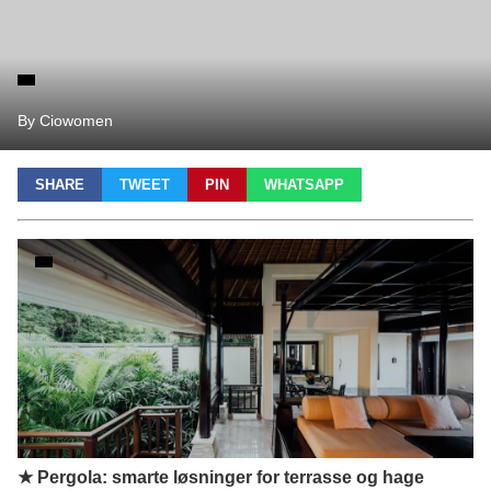
By Ciowomen
SHARE
TWEET
PIN
WHATSAPP
★ Pergola: smarte løsninger for terrasse og hage