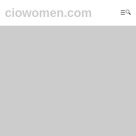
ciowomen.com
☰
🔍